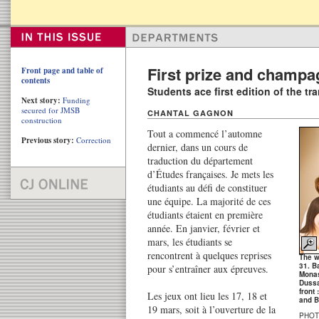
First prize and champ
Front page and table of
contents
Students ace first edition of the t
Next story:
Funding
secured for JMSB
CHANTAL GAGNON
construction
Tout a commencé l’automne
Previous story:
Correction
dernier, dans un cours de
traduction du département
d’Études françaises. Je mets les
étudiants au défi de constituer
une équipe. La majorité de ces
étudiants étaient en première
année. En janvier, février et
mars, les étudiants se
rencontrent à quelques reprises
The w
31. B
pour s’entraîner aux épreuves.
Monas
Dussa
front 
Les jeux ont lieu les 17, 18 et
and Br
19 mars, soit à l’ouverture de la
PHOT