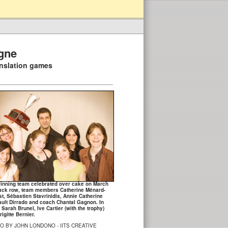
agne
ranslation games
inning team celebrated over cake on March
ack row, team members Catherine Ménard-
t, Sébastien Stavrinidis, Annie Catherine
ult Dirrado and coach Chantal Gagnon. In
: Sarah Brunel, Ive Cartier (with the trophy)
igitte Bernier.
O BY JOHN LONDONO - IITS CREATIVE