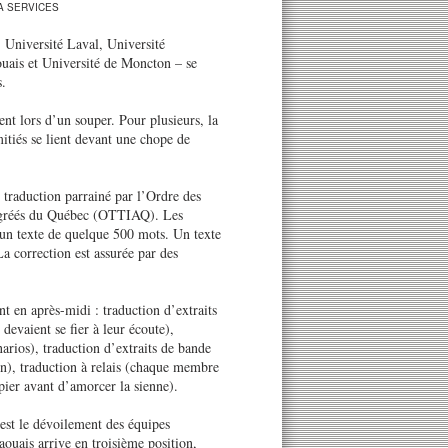
A SERVICES
 Université Laval, Université
uais et Université de Moncton – se
s.
ent lors d’un souper. Pour plusieurs, la
itiés se lient devant une chope de
 traduction parrainé par l’Ordre des
s agréés du Québec (OTTIAQ). Les
 un texte de quelque 500 mots. Un texte
La correction est assurée par des
t en après-midi : traduction d’extraits
 devaient se fier à leur écoute),
narios), traduction d’extraits de bande
ion), traduction à relais (chaque membre
pier avant d’amorcer la sienne).
c’est le dévoilement des équipes
ouais arrive en troisième position,