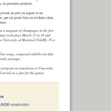
, en première position.
çoivent un prix en argent et un
, qui est posée bien en évidence dans
ises.
won a magnum of champagne in the first
 games took place March 17 to 19 and
he University of Montréal (UdeM). Five
iliar songs, composed subtitles for film
ricky passages.
p program in translation at Concordia.
d served on a jury for the games.
nts
 JMSB construction